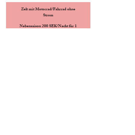
Zelt mit Motorrad/Fahrrad ohne
Strom
Nebensaison 200 SEK/Nacht für 1
Person
Hochsaison 25
0 SEK/Nacht für 1
Person
Nebensaison 250 SEK/Nacht für 2
Personen
Hochsaison 30
0 SEK/Nacht für 2
Person
Kajak (max. 1 Person) Kanu (max.
3 Erwachsene/2 Erwachsene + 2
Kinder) Ruderboot (max. 4
Erwachsene/3 Erwachsene + 2
Kinder oder 2 Erwachsene + 3
Kinder)