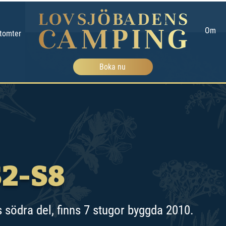
Om
tomter
Boka nu
S2-S8
 södra del, finns 7 stugor byggda 2010.