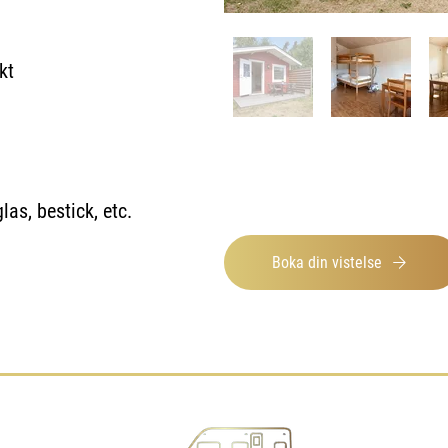
kt
las, bestick, etc.
Boka din vistelse