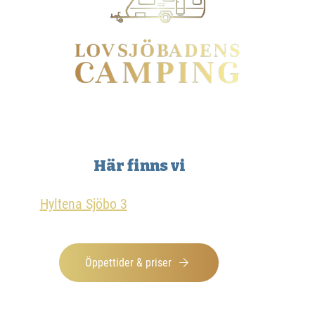
Här finns vi
Hyltena Sjöbo 3
, 555 92 Jönköping.
Öppettider & priser